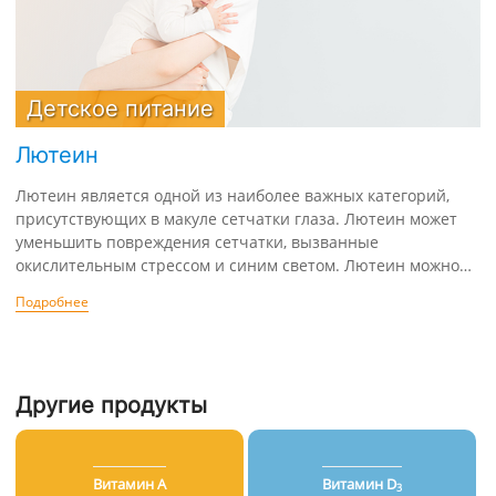
Детское питание
Лютеин
Лютеин является одной из наиболее важных категорий,
присутствующих в макуле сетчатки глаза. Лютеин может
уменьшить повреждения сетчатки, вызванные
окислительным стрессом и синим светом. Лютеин можно
найти в грудном молоке. Грудное вскармливание является
Подробнее
основным способом получения лютеина младенцами.
Младенцам без грудного молока не хватает лютеина.
Добавление лютеина в детские смеси является хорошим
выбором. NHU поставляет лютеин с другими
Другие продукты
необходимыми питательными веществами для
младенцев.
Витамин А
Витамин D
3